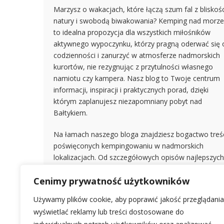
Marzysz o wakacjach, które łączą szum fal z bliskoś
natury i swobodą biwakowania? Kemping nad morz
to idealna propozycja dla wszystkich miłośników
aktywnego wypoczynku, którzy pragną oderwać się 
codzienności i zanurzyć w atmosferze nadmorskich
kurortów, nie rezygnując z przytulności własnego
namiotu czy kampera. Nasz blog to Twoje centrum
informacji, inspiracji i praktycznych porad, dzięki
którym zaplanujesz niezapomniany pobyt nad
Bałtykiem.
Na łamach naszego bloga znajdziesz bogactwo treś
poświęconych kempingowaniu w nadmorskich
lokalizacjach. Od szczegółowych opisów najlepszych
kempingów w Polsce, przez recenzje udogodnień i
Cenimy prywatność użytkowników
atrakcji w pobliżu, po praktyczne wskazówki dotycz
przygotowania sprzętu i bezpiecznego biwakowania.
Używamy plików cookie, aby poprawić jakość przeglądania
Podpowiemy Ci, jak wybrać idealne miejsce dla siebi
wyświetlać reklamy lub treści dostosowane do
– czy szukasz zacisznej zatoczki z dala od tłumów, c