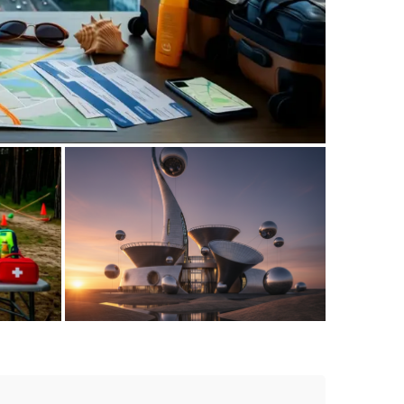
jnego wyjazdu nad morze z dużej
aglomeracji
dziećmi
Muzeum Grawitacji: czy to atrakcja dla
w Łebie
całej