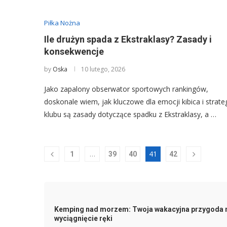
Piłka Nożna
Ile drużyn spada z Ekstraklasy? Zasady i
konsekwencje
by
Oska
10 lutego, 2026
Jako zapalony obserwator sportowych rankingów,
doskonale wiem, jak kluczowe dla emocji kibica i strateg
klubu są zasady dotyczące spadku z Ekstraklasy, a …
…
41
1
39
40
42
Kemping nad morzem: Twoja wakacyjna przygoda 
wyciągnięcie ręki