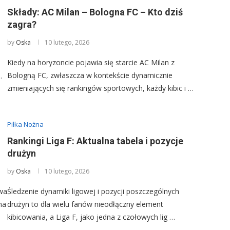
Składy: AC Milan – Bologna FC – Kto dziś
zagra?
by
Oska
10 lutego, 2026
Kiedy na horyzoncie pojawia się starcie AC Milan z
Bologną FC, zwłaszcza w kontekście dynamicznie
…
zmieniających się rankingów sportowych, każdy kibic i …
Piłka Nożna
Rankingi Liga F: Aktualna tabela i pozycje
drużyn
by
Oska
10 lutego, 2026
awa
Śledzenie dynamiki ligowej i pozycji poszczególnych
na
drużyn to dla wielu fanów nieodłączny element
kibicowania, a Liga F, jako jedna z czołowych lig …