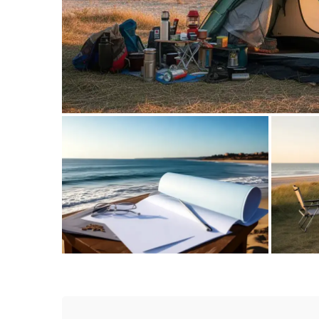
Przygotowanie do wyjazdu na ke
morzem
Urlop z
Planowanie wakacyjnego wyjazdu nad
rodzi
morze z dużej aglomeracji