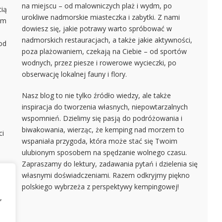
na miejscu – od malowniczych plaż i wydm, po
cią
urokliwe nadmorskie miasteczka i zabytki. Z nami
em
dowiesz się, jakie potrawy warto spróbować w
nadmorskich restauracjach, a także jakie aktywności,
od
poza plażowaniem, czekają na Ciebie – od sportów
wodnych, przez piesze i rowerowe wycieczki, po
obserwację lokalnej fauny i flory.
Nasz blog to nie tylko źródło wiedzy, ale także
inspiracja do tworzenia własnych, niepowtarzalnych
wspomnień. Dzielimy się pasją do podróżowania i
biwakowania, wierząc, że kemping nad morzem to
ci
wspaniała przygoda, która może stać się Twoim
ulubionym sposobem na spędzanie wolnego czasu.
Zapraszamy do lektury, zadawania pytań i dzielenia się
własnymi doświadczeniami. Razem odkryjmy piękno
ące
polskiego wybrzeża z perspektywy kempingowej!
,
e
zy