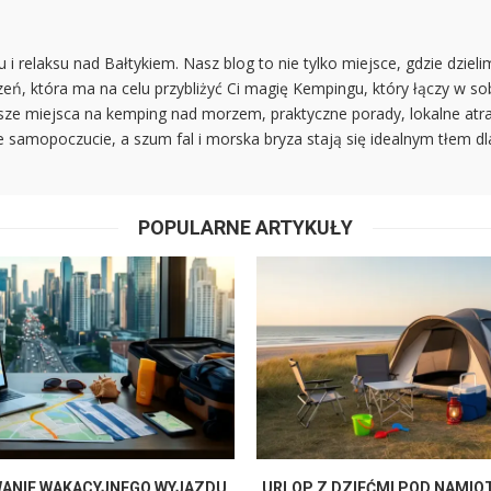
relaksu nad Bałtykiem. Nasz blog to nie tylko miejsce, gdzie dzieli
eń, która ma na celu przybliżyć Ci magię Kempingu, który łączy w s
psze miejsca na kemping nad morzem, praktyczne porady, lokalne atra
samopoczucie, a szum fal i morska bryza stają się idealnym tłem dl
POPULARNE ARTYKUŁY
ANIE WAKACYJNEGO WYJAZDU
URLOP Z DZIEĆMI POD NAMIO