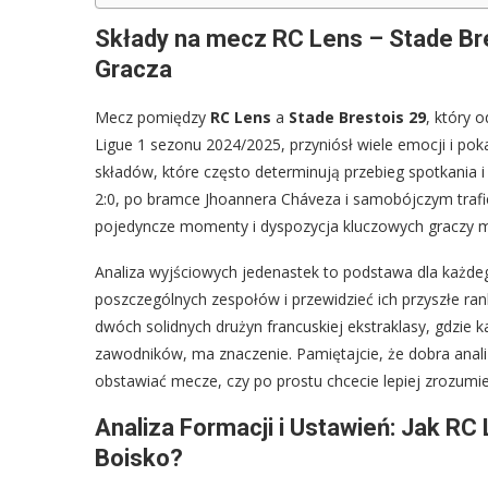
Składy na mecz RC Lens – Stade Bres
Gracza
Mecz pomiędzy
RC Lens
a
Stade Brestois 29
, który o
Ligue 1 sezonu 2024/2025, przyniósł wiele emocji i poka
składów, które często determinują przebieg spotkania 
2:0, po bramce Jhoannera Cháveza i samobójczym trafie
pojedyncze momenty i dyspozycja kluczowych graczy m
Analiza wyjściowych jedenastek to podstawa dla każdego,
poszczególnych zespołów i przewidzieć ich przyszłe r
dwóch solidnych drużyn francuskiej ekstraklasy, gdzie 
zawodników, ma znaczenie. Pamiętajcie, że dobra anali
obstawiać mecze, czy po prostu chcecie lepiej zrozumie
Analiza Formacji i Ustawień: Jak RC
Boisko?