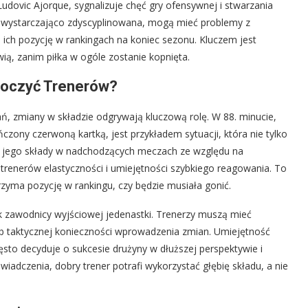
udovic Ajorque, sygnalizuje chęć gry ofensywnej i stwarzania
est wystarczająco zdyscyplinowana, mogą mieć problemy z
ch pozycję w rankingach na koniec sezonu. Kluczem jest
ą, zanim piłka w ogóle zostanie kopnięta.
koczyć Trenerów?
ań, zmiany w składzie odgrywają kluczową rolę. W 88. minucie,
zony czerwoną kartką, jest przykładem sytuacji, która nie tylko
a jego składy w nadchodzących meczach ze względu na
trenerów elastyczności i umiejętności szybkiego reagowania. To
zyma pozycję w rankingu, czy będzie musiała gonić.
 zawodnicy wyjściowej jedenastki. Trenerzy muszą mieć
b taktycznej konieczności wprowadzenia zmian. Umiejętność
to decyduje o sukcesie drużyny w dłuższej perspektywie i
iadczenia, dobry trener potrafi wykorzystać głębię składu, a nie