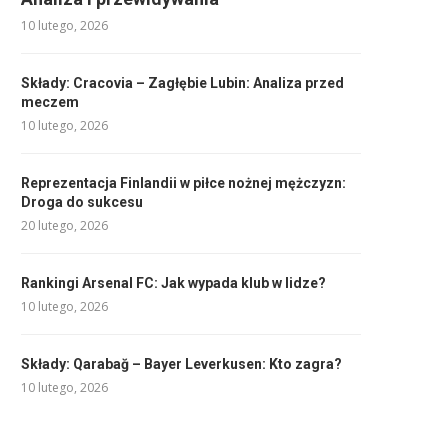
10 lutego, 2026
Składy: Cracovia – Zagłębie Lubin: Analiza przed
meczem
10 lutego, 2026
Reprezentacja Finlandii w piłce nożnej mężczyzn:
Droga do sukcesu
20 lutego, 2026
Rankingi Arsenal FC: Jak wypada klub w lidze?
10 lutego, 2026
Składy: Qarabağ – Bayer Leverkusen: Kto zagra?
10 lutego, 2026