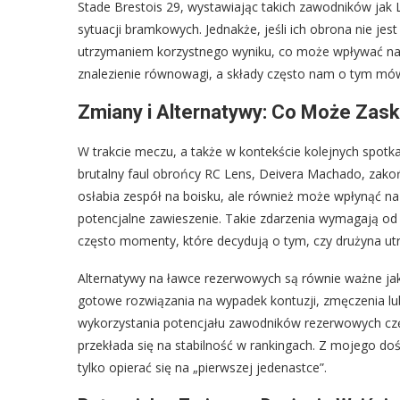
Stade Brestois 29, wystawiając takich zawodników jak L
sytuacji bramkowych. Jednakże, jeśli ich obrona nie j
utrzymaniem korzystnego wyniku, co może wpływać na i
znalezienie równowagi, a składy często nam o tym mówi
Zmiany i Alternatywy: Co Może Zas
W trakcie meczu, a także w kontekście kolejnych spotk
brutalny faul obrońcy RC Lens, Deivera Machado, zakońc
osłabia zespół na boisku, ale również może wpłynąć n
potencjalne zawieszenie. Takie zdarzenia wymagają od 
często momenty, które decydują o tym, czy drużyna utr
Alternatywy na ławce rezerwowych są równie ważne jak
gotowe rozwiązania na wypadek kontuzji, zmęczenia lu
wykorzystania potencjału zawodników rezerwowych częs
przekłada się na stabilność w rankingach. Z mojego dośw
tylko opierać się na „pierwszej jedenastce”.