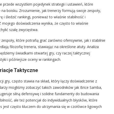
le przede wszystkim pojedynek strategii i ustawień, które
 na boisku. Zrozumienie, jak trenerzy formują swoje zespoły,
ę i śledzić rankingi, ponieważ to właśnie stabilność i
 Z mojego doświadczenia wynika, że często to właśnie
chylić szalę zwycięstwa.
espoły, które potrafią grać zarówno ofensywnie, jak i stabilnie
lają filozofię trenera, stawiając na określone atuty. Analiza
ędziemy świadkami otwartej gry, czy raczej taktycznej
yki i późniejsze oceny w rankingach.
riacje Taktyczne
ji gry, często stawia na skład, który łączy doświadczenie z
darzy mogliśmy zobaczyć takich zawodników jak Brice Samba,
ugeruje silną defensywę i solidne fundamenty do budowania
bilność, ale też potencjał do indywidualnych błysków, które
ns jest często kluczem do utrzymania się w czołówce ligowych