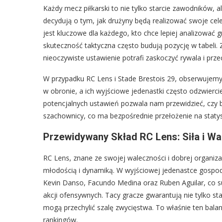
Każdy mecz piłkarski to nie tylko starcie zawodników, a
decydują o tym, jak drużyny będą realizować swoje cele
jest kluczowe dla każdego, kto chce lepiej analizować gr
skuteczność taktyczna często budują pozycję w tabeli.
nieoczywiste ustawienie potrafi zaskoczyć rywala i prze
W przypadku RC Lens i Stade Brestois 29, obserwujemy z
w obronie, a ich wyjściowe jedenastki często odzwiercied
potencjalnych ustawień pozwala nam przewidzieć, czy b
szachownicy, co ma bezpośrednie przełożenie na statyst
Przewidywany Skład RC Lens: Siła i Wa
RC Lens, znane ze swojej waleczności i dobrej organizac
młodością i dynamiką. W wyjściowej jedenastce gospo
Kevin Danso, Facundo Medina oraz Ruben Aguilar, co s
akcji ofensywnych. Tacy gracze gwarantują nie tylko sta
mogą przechylić szalę zwycięstwa. To właśnie ten bala
rankingów.