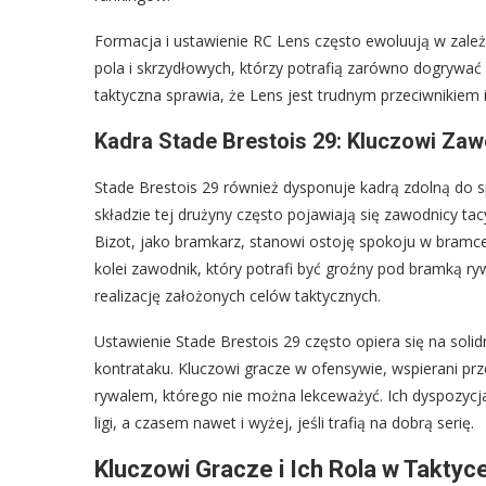
Formacja i ustawienie RC Lens często ewoluują w zależ
pola i skrzydłowych, którzy potrafią zarówno dogrywać pi
taktyczna sprawia, że Lens jest trudnym przeciwnikiem 
Kadra Stade Brestois 29: Kluczowi Zaw
Stade Brestois 29 również dysponuje kadrą zdolną do
składzie tej drużyny często pojawiają się zawodnicy ta
Bizot, jako bramkarz, stanowi ostoję spokoju w bramc
kolei zawodnik, który potrafi być groźny pod bramką ryw
realizację założonych celów taktycznych.
Ustawienie Stade Brestois 29 często opiera się na solid
kontrataku. Kluczowi gracze w ofensywie, wspierani prz
rywalem, którego nie można lekceważyć. Ich dyspozycja 
ligi, a czasem nawet i wyżej, jeśli trafią na dobrą serię.
Kluczowi Gracze i Ich Rola w Taktyc