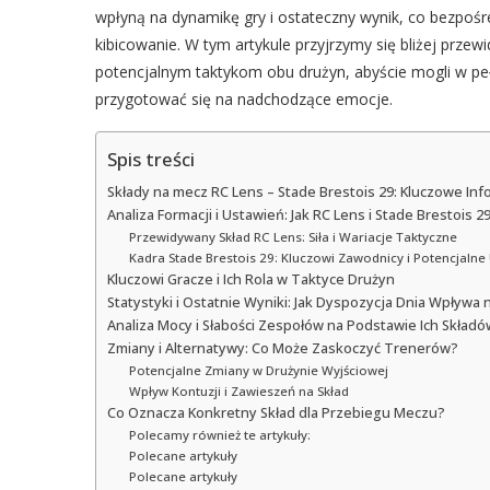
wpłyną na dynamikę gry i ostateczny wynik, co bezpośr
kibicowanie. W tym artykule przyjrzymy się bliżej p
potencjalnym taktykom obu drużyn, abyście mogli w pełn
przygotować się na nadchodzące emocje.
Spis treści
Składy na mecz RC Lens – Stade Brestois 29: Kluczowe Info
Analiza Formacji i Ustawień: Jak RC Lens i Stade Brestois
Przewidywany Skład RC Lens: Siła i Wariacje Taktyczne
Kadra Stade Brestois 29: Kluczowi Zawodnicy i Potencjalne
Kluczowi Gracze i Ich Rola w Taktyce Drużyn
Statystyki i Ostatnie Wyniki: Jak Dyspozycja Dnia Wpływa 
Analiza Mocy i Słabości Zespołów na Podstawie Ich Składó
Zmiany i Alternatywy: Co Może Zaskoczyć Trenerów?
Potencjalne Zmiany w Drużynie Wyjściowej
Wpływ Kontuzji i Zawieszeń na Skład
Co Oznacza Konkretny Skład dla Przebiegu Meczu?
Polecamy również te artykuły:
Polecane artykuły
Polecane artykuły