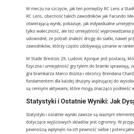
W meczu na szczycie, jak ten pomiędzy RC Lens a Stade 
RC Lens, obecność takich zawodników jak Facundo Med
otwierającą wynik, pokazuje, jak indywidualne umiejętn
tylko waleczność, ale też umiejętność wyprowadzania pi
udowodnił, że potrafi znaleźć drogę do siatki, nawet p
zawodników, którzy często zdobywają uznanie w rankin
W Stade Brestois 29, Ludovic Ajorque jest postacią, kt
fizyczna i umiejętność gry tyłem do bramki sprawiają,
gra bramkarza Marco Bizota i obrońcy Brendana Chardo
fundamentem dla każdej drużyny aspirującej do wysokic
są cennymi aktywami, które mogą znacząco podnieść wa
Statystyki i Ostatnie Wyniki: Jak D
Statystyki i ostatnie wyniki zawsze są ważnym elemen
dotyczące wyjściowych składów jest ogromny. W przypa
pewnością wpłynęło na ich pewność siebie i potencjalnie