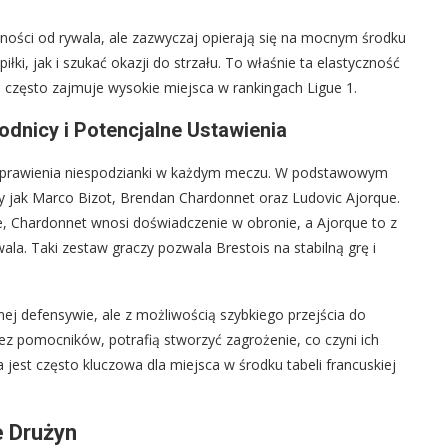
ności od rywala, ale zazwyczaj opierają się na mocnym środku
łki, jak i szukać okazji do strzału. To właśnie ta elastyczność
i często zajmuje wysokie miejsca w rankingach Ligue 1.
odnicy i Potencjalne Ustawienia
 sprawienia niespodzianki w każdym meczu. W podstawowym
cy jak Marco Bizot, Brendan Chardonnet oraz Ludovic Ajorque.
e, Chardonnet wnosi doświadczenie w obronie, a Ajorque to z
ala. Taki zestaw graczy pozwala Brestois na stabilną grę i
nej defensywie, ale z możliwością szybkiego przejścia do
ez pomocników, potrafią stworzyć zagrożenie, co czyni ich
jest często kluczowa dla miejsca w środku tabeli francuskiej
e Drużyn