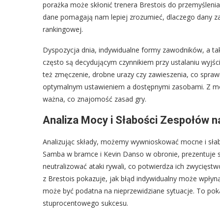
porażka może skłonić trenera Brestois do przemyśleni
dane pomagają nam lepiej zrozumieć, dlaczego dany zawo
rankingowej.
Dyspozycja dnia, indywidualne formy zawodników, a ta
często są decydującym czynnikiem przy ustalaniu wyjścio
też zmęczenie, drobne urazy czy zawieszenia, co spra
optymalnym ustawieniem a dostępnymi zasobami. Z moj
ważna, co znajomość zasad gry.
Analiza Mocy i Słabości Zespołów n
Analizując składy, możemy wywnioskować mocne i słabe
Samba w bramce i Kevin Danso w obronie, prezentuje si
neutralizować ataki rywali, co potwierdza ich zwycięstwo
z Brestois pokazuje, jak błąd indywidualny może wpłyną
może być podatna na nieprzewidziane sytuacje. To poka
stuprocentowego sukcesu.