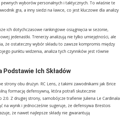
a pewnych wyborów personalnych i taktycznych. To właśnie te
dnik gra, a inny siedzi na ławce, co jest kluczowe dla analizy
kże ich dotychczasowe rankingowe osiągnięcia w sezonie,
wej jedenastki. Trenerzy analizują nie tylko umiejętności, ale
wia, że ostateczny wybór składu to zawsze kompromis między
ego punktu widzenia, analiza tych czynników jest równie
a Podstawie Ich Składów
 strony obu drużyn. RC Lens, z takimi zawodnikami jak Brice
lną formację defensywną, która potrafi skutecznie
 2:0. Z drugiej strony, samobójcze trafienie Juliena Le Cardinala
ć na wynik i jednocześnie sugeruje, że defensywa Brestois
zuje, że nawet najlepsze składy nie gwarantują