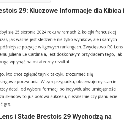
tois 29: Kluczowe Informacje dla Kibica i
dbył się 25 sierpnia 2024 roku w ramach 2. kolejki francuskiej
zał, jak ważne jest śledzenie nie tylko wyników, ale i samych
i późniejsze pozycje w ligowych rankingach. Zwycięstwo RC Lens
niu Juliena Le Cardinala, jest doskonałym przykładem tego, jak
ogą wpłynąć na ostateczny rezultat.
 kto chce zgłębić tajniki taktyki, zrozumieć siłę
ankingowe poczynania. W tym przypadku, obserwujemy starcie
każdy detal, od wyboru formacji po indywidualne umiejętności
za składów to już połowa sukcesu, niezależnie czy planujecie
ć grę.
 Lens i Stade Brestois 29 Wychodzą na