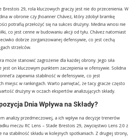
Brestois 29, rola kluczowych graczy jest nie do przecenienia. W
ina w obronie czy Jhoanner Chávez, który zdobył bramkę
ości potrafią przełożyć się na sukces drużyny. Medina wnosi nie
łki, co jest cenne w budowaniu akcji od tyłu. Chávez natomiast
rzeciwko dobrze zorganizowanej defensywie, co jest cechą
gach strzelców.
óra może stanowić zagrożenie dla każdej obrony. Jego siła
 że jest on kluczowym punktem zaczepienia w ofensywie. Solidna
nnet’a zapewnia stabilność w defensywie, co jest
h miejsc w rankingach. Warto pamiętać, że tacy gracze często
rtość drużyny w oczach ekspertów analizujących składy.
yspozycja Dnia Wpływa na Składy?
tem analizy przedmeczowej, a ich wpływ na decyzje trenerów
dku meczu RC Lens – Stade Brestois 29, zwycięstwo Lens 2:0 z
 na stabilność składu w kolejnych spotkaniach. Z drugiej strony,