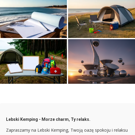
Planowanie wakacyjnego
Urlop z dziećmi pod namiotem:
wyjazdu nad morze z dużej
jak rada rodziców może
aglomeracji
zaplanować idealny wyjazd...
Jak zorganizować opiekę nad
dziećmi podczas wakacji na
Muzeum Grawitacji: czy to
kempingu w Łebie
atrakcja dla całej
Lebski Kemping - Morze charm, Ty relaks.
Zapraszamy na Lebski Kemping, Twoją oazę spokoju i relaksu