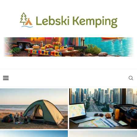
Planowanie wakacyjnego
Przygotowanie do wyjazdu na
wyjazdu nad morze z dużej
kemping nad polskim morzem
aglomeracji