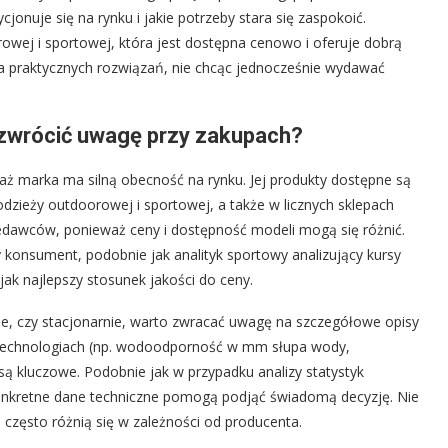
onuje się na rynku i jakie potrzeby stara się zaspokoić.
owej i sportowej, która jest dostępna cenowo i oferuje dobrą
uka praktycznych rozwiązań, nie chcąc jednocześnie wydawać
o zwrócić uwagę przy zakupach?
aż marka ma silną obecność na rynku. Jej produkty dostępne są
 odzieży outdoorowej i sportowej, a także w licznych sklepach
edawców, ponieważ ceny i dostępność modeli mogą się różnić.
y konsument, podobnie jak analityk sportowy analizujący kursy
ak najlepszy stosunek jakości do ceny.
ine, czy stacjonarnie, warto zwracać uwagę na szczegółowe opisy
 technologiach (np. wodoodporność w mm słupa wody,
ą kluczowe. Podobnie jak w przypadku analizy statystyk
aj konkretne dane techniczne pomogą podjąć świadomą decyzję. Nie
często różnią się w zależności od producenta.