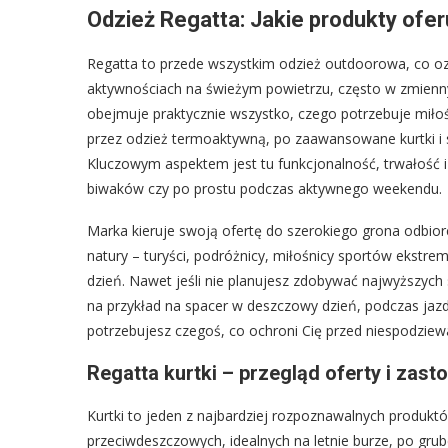
Odzież Regatta: Jakie produkty ofer
Regatta to przede wszystkim odzież outdoorowa, co oz
aktywnościach na świeżym powietrzu, często w zmienny
obejmuje praktycznie wszystko, czego potrzebuje miło
przez odzież termoaktywną, po zaawansowane kurtki i
Kluczowym aspektem jest tu funkcjonalność, trwałość 
biwaków czy po prostu podczas aktywnego weekendu.
Marka kieruje swoją ofertę do szerokiego grona odbio
natury – turyści, podróżnicy, miłośnicy sportów ekstrema
dzień. Nawet jeśli nie planujesz zdobywać najwyższyc
na przykład na spacer w deszczowy dzień, podczas jazd
potrzebujesz czegoś, co ochroni Cię przed niespodzi
Regatta kurtki – przegląd oferty i zas
Kurtki to jeden z najbardziej rozpoznawalnych produktó
przeciwdeszczowych, idealnych na letnie burze, po gru