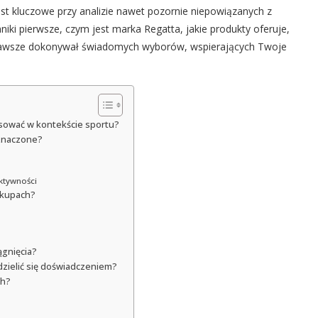
est kluczowe przy analizie nawet pozornie niepowiązanych z
iki pierwsze, czym jest marka Regatta, jakie produkty oferuje,
yś zawsze dokonywał świadomych wyborów, wspierających Twoje
resować w kontekście sportu?
eznaczone?
ktywności
akupach?
ągnięcia?
dzielić się doświadczeniem?
ch?