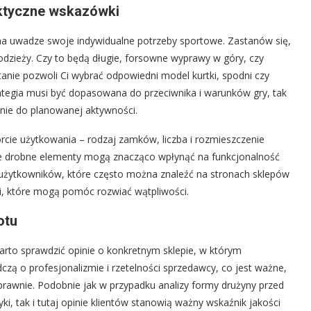
aktyczne wskazówki
 na uwadze swoje indywidualne potrzeby sportowe. Zastanów się,
odzieży. Czy to będą długie, forsowne wyprawy w góry, czy
anie pozwoli Ci wybrać odpowiedni model kurtki, spodni czy
ategia musi być dopasowana do przeciwnika i warunków gry, tak
nie do planowanej aktywności.
cie użytkowania – rodzaj zamków, liczba i rozmieszczenie
 Te drobne elementy mogą znacząco wpłynąć na funkcjonalność
h użytkowników, które często można znaleźć na stronach sklepów
i, które mogą pomóc rozwiać wątpliwości.
otu
rto sprawdzić opinie o konkretnym sklepie, w którym
zą o profesjonalizmie i rzetelności sprzedawcy, co jest ważne,
prawnie. Podobnie jak w przypadku analizy formy drużyny przed
ki, tak i tutaj opinie klientów stanowią ważny wskaźnik jakości