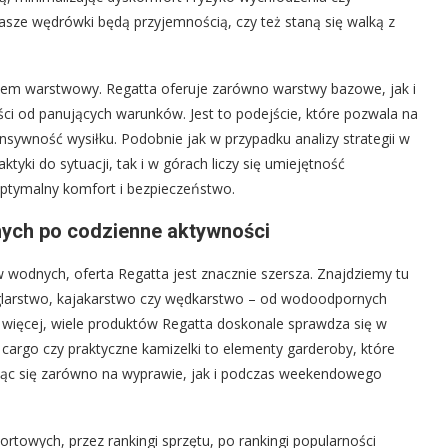
nasze wędrówki będą przyjemnością, czy też staną się walką z
tem warstwowy. Regatta oferuje zarówno warstwy bazowe, jak i
ci od panujących warunków. Jest to podejście, które pozwala na
nsywność wysiłku. Podobnie jak w przypadku analizy strategii w
yki do sytuacji, tak i w górach liczy się umiejętność
ptymalny komfort i bezpieczeństwo.
nych po codzienne aktywności
odnych, oferta Regatta jest znacznie szersza. Znajdziemy tu
eglarstwo, kajakarstwo czy wędkarstwo – od wodoodpornych
Co więcej, wiele produktów Regatta doskonale sprawdza się w
argo czy praktyczne kamizelki to elementy garderoby, które
ając się zarówno na wyprawie, jak i podczas weekendowego
ortowych, przez rankingi sprzętu, po rankingi popularności