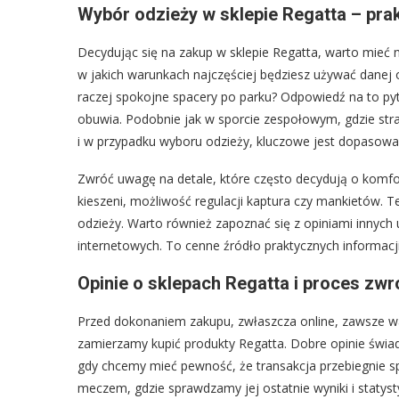
Wybór odzieży w sklepie Regatta – pr
Decydując się na zakup w sklepie Regatta, warto mieć
w jakich warunkach najczęściej będziesz używać danej 
raczej spokojne spacery po parku? Odpowiedź na to pyt
obuwia. Podobnie jak w sporcie zespołowym, gdzie str
i w przypadku wyboru odzieży, kluczowe jest dopasowa
Zwróć uwagę na detale, które często decydują o komfor
kieszeni, możliwość regulacji kaptura czy mankietów.
odzieży. Warto również zapoznać się z opiniami innyc
internetowych. To cenne źródło praktycznych informacj
Opinie o sklepach Regatta i proces zwr
Przed dokonaniem zakupu, zwłaszcza online, zawsze wa
zamierzamy kupić produkty Regatta. Dobre opinie świadc
gdy chcemy mieć pewność, że transakcja przebiegnie s
meczem, gdzie sprawdzamy jej ostatnie wyniki i statysty