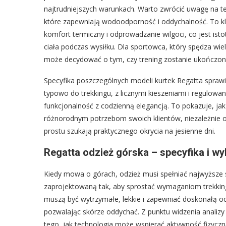
najtrudniejszych warunkach. Warto zwrócić uwagę na t
które zapewniają wodoodporność i oddychalność. To k
komfort termiczny i odprowadzanie wilgoci, co jest is
ciała podczas wysiłku. Dla sportowca, który spędza wie
może decydować o tym, czy trening zostanie ukończony 
Specyfika poszczególnych modeli kurtek Regatta sprawia
typowo do trekkingu, z licznymi kieszeniami i regulowan
funkcjonalność z codzienną elegancją. To pokazuje, jak 
różnorodnym potrzebom swoich klientów, niezależnie od
prostu szukają praktycznego okrycia na jesienne dni.
Regatta odzież górska – specyfika i wy
Kiedy mowa o górach, odzież musi spełniać najwyższe s
zaprojektowaną tak, aby sprostać wymaganiom trekkingu
muszą być wytrzymałe, lekkie i zapewniać doskonałą o
pozwalając skórze oddychać. Z punktu widzenia analizy
tego, jak technologia może wspierać aktywność fizyczn