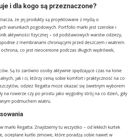
uje i dla kogo są przeznaczone?
nacza, że jej produkty są projektowane z myślą o
ch warunkach pogodowych. Portfolio marki jest szerokie i
śnik aktywności fizycznej – od podstawowych warstw odzieży,
 spodnie z membranami chroniącymi przed deszczem i wiatrem.
i ochrona, co jest nieocenione podczas długich wędrówek,
rców. Są to zarówno osoby aktywnie spędzające czas na łonie
lnych, jak i ci, którzy cenią sobie komfort i praktyczność na co
h szczytów, odzież Regatta może okazać się świetnym wyborem
y na rowerze czy po prostu jako wygodny strój na co dzień, gdy
ewanym podmuchem wiatru.
tosowania
w marki Regatta. Znajdziemy tu wszystko – od lekkich kurtek
be, ocieplane kurtki zimowe, które poradzą sobie nawet w