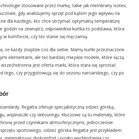
echnologie stosowane przez markę, takie jak membrany Isotex,
luczowe, gdy analizujemy sprzęt pod kątem jego wpływu na
totne dla każdego, kto chce utrzymać optymalną temperaturę
le godzin na zewnątrz, odpowiednia kurtka to podstawa, która
w komforcie, czy też stanie się męczarnią.
, że każdy znajdzie coś dla siebie. Mamy kurtki przeznaczone
ymi elementami, ale też bardziej miejskie modele, które łączą
wszechstronna jest oferta marki, która stara się sprostać
 tego, czy przygotowują się do sezonu narciarskiego, czy po
bór
tandardy. Regatta oferuje specjalistyczną odzież górską,
, wspinaczki czy skitouringu. Kluczowe są tu materiały, które
chronę przed czynnikami atmosferycznymi, jednocześnie
 sprzętu sportowego, odzież górska Regatta jest przykładem
ą, minimalizując dyskomfort i ryzyko wychłodzenia czy