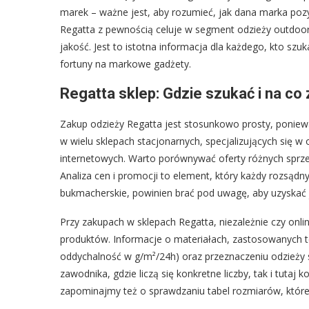
marek – ważne jest, aby rozumieć, jak dana marka pozycj
Regatta z pewnością celuje w segment odzieży outdoor
jakość. Jest to istotna informacja dla każdego, kto sz
fortuny na markowe gadżety.
Regatta sklep: Gdzie szukać i na c
Zakup odzieży Regatta jest stosunkowo prosty, poniew
w wielu sklepach stacjonarnych, specjalizujących się w
internetowych. Warto porównywać oferty różnych sprz
Analiza cen i promocji to element, który każdy rozsądn
bukmacherskie, powinien brać pod uwagę, aby uzyskać j
Przy zakupach w sklepach Regatta, niezależnie czy onl
produktów. Informacje o materiałach, zastosowanych
oddychalność w g/m²/24h) oraz przeznaczeniu odzieży s
zawodnika, gdzie liczą się konkretne liczby, tak i tut
zapominajmy też o sprawdzaniu tabel rozmiarów, które 