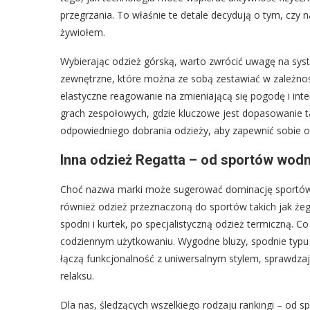
przegrzania. To właśnie te detale decydują o tym, czy 
żywiołem.
Wybierając odzież górską, warto zwrócić uwagę na sys
zewnętrzne, które można ze sobą zestawiać w zależnoś
elastyczne reagowanie na zmieniającą się pogodę i inte
grach zespołowych, gdzie kluczowe jest dopasowanie takt
odpowiedniego dobrania odzieży, aby zapewnić sobie o
Inna odzież Regatta – od sportów wod
Choć nazwa marki może sugerować dominację sportów w
również odzież przeznaczoną do sportów takich jak ż
spodni i kurtek, po specjalistyczną odzież termiczną. 
codziennym użytkowaniu. Wygodne bluzy, spodnie typu c
łączą funkcjonalność z uniwersalnym stylem, sprawdz
relaksu.
Dla nas, śledzących wszelkiego rodzaju rankingi – od sp