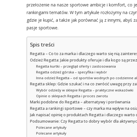
przełożenie na nasze sportowe ambicje i komfort, co j
rankingami tematów. W tym artykule rozłożymy na czynn
gdzie je kupić, a także jak porównać ją z innymi, ab
pasje sportowe.
Spis treści
Regatta – Co to za marka i dlaczego warto się nią zainte
Odzież Regatta: Jakie produkty oferuje i dla kogo są prz
Regatta kurtki – przegląd oferty i zastosowania
Regatta odzież górska – specyfika i wybór
Inna odzież Regatta – od sportów wodnych po codzienne a
Regatta sklep: Gdzie szukać i na co zwrócić uwagę przy z
Wybór odzieży w sklepie Regatta – praktyczne wskazówki
Opinie o sklepach Regatta i proces zwrotu
Marki podobne do Regatta – alternatywy i porównania
Regatta a rankingi sportowe – czy marka ma wpływ na osi
Jak napisać opinię o produktach Regatta i dlaczego warto 
Podsumowanie: Czy Regatta to dobry wybór dla aktywny
Polecane artykuły
Polecane artykuły