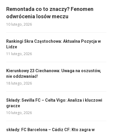
Remontada co to znaczy? Fenomen
odwrócenia losów meczu
10 lutego, 2026
Rankingi Skra Częstochowa: Aktualna Pozycja w
Lidze
11 lutego, 2026
Kierunkowy 23 Ciechanowa: Uwaga na oszustów,
nie oddzwaniać!
18 lutego, 2026
Składy: Sevilla FC – Celta Vigo: Analiza i kluczowi
gracze
10 lutego, 2026
składy: FC Barcelona – Cádiz CF: Kto zagra w