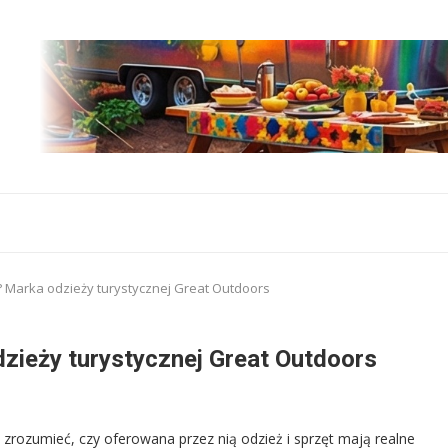
a? Marka odzieży turystycznej Great Outdoors
dzieży turystycznej Great Outdoors
zrozumieć, czy oferowana przez nią odzież i sprzęt mają realne