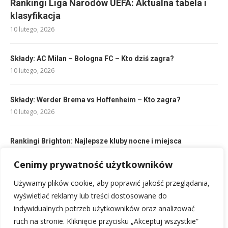
Rankingi Liga Narodów UEFA: Aktualna tabela i
klasyfikacja
10 lutego, 2026
Składy: AC Milan – Bologna FC – Kto dziś zagra?
10 lutego, 2026
Składy: Werder Brema vs Hoffenheim – Kto zagra?
10 lutego, 2026
Rankingi Brighton: Najlepsze kluby nocne i miejsca
imprezowe
11 lutego, 2026
Cenimy prywatność użytkowników
Używamy plików cookie, aby poprawić jakość przeglądania,
Wymiary boiska do siatkówki: Poznaj oficjalne standardy
wyświetlać reklamy lub treści dostosowane do
13 lutego, 2026
indywidualnych potrzeb użytkowników oraz analizować
ruch na stronie. Kliknięcie przycisku „Akceptuj wszystkie”