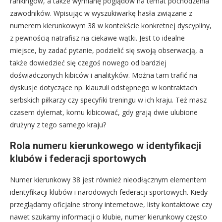
rankingów, a także wymianę poglądów na temat pochodzenia
zawodników. Wpisując w wyszukiwarkę hasła związane z
numerem kierunkowym 38 w kontekście konkretnej dyscypliny,
z pewnością natrafisz na ciekawe wątki. Jest to idealne
miejsce, by zadać pytanie, podzielić się swoją obserwacją, a
także dowiedzieć się czegoś nowego od bardziej
doświadczonych kibiców i analityków. Można tam trafić na
dyskusje dotyczące np. klauzuli odstępnego w kontraktach
serbskich piłkarzy czy specyfiki treningu w ich kraju. Też masz
czasem dylemat, komu kibicować, gdy grają dwie ulubione
drużyny z tego samego kraju?
Rola numeru kierunkowego w identyfikacji
klubów i federacji sportowych
Numer kierunkowy 38 jest również nieodłącznym elementem
identyfikacji klubów i narodowych federacji sportowych. Kiedy
przeglądamy oficjalne strony internetowe, listy kontaktowe czy
nawet szukamy informacji o klubie, numer kierunkowy często